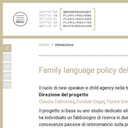
S
a
l
t
a
a
B
l
Home
Interazione
IT
r
c
FR
o
i
n
DE
c
Family language policy de
t
RM
i
e
EN
n
o
Il ruolo di new speaker e child agency nella 
u
l
Direzione del progetto
t
Claudia Cathomas
,
Cordula Seger
,
Flurina Gra
e
o
Il progetto si basa su uno studio dedicato al
d
p
ha individuato un fabbisogno di ricerca in due
r
i
conoscenze passive di retoromancio sulla pratic
i