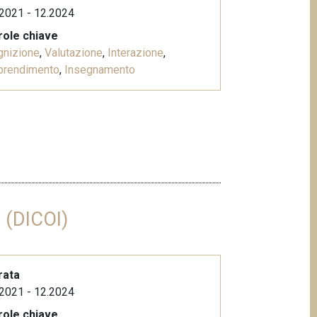
2021 - 12.2024
role chiave
gnizione
,
Valutazione
,
Interazione
,
prendimento
,
Insegnamento
e (DICOI)
rata
2021 - 12.2024
role chiave