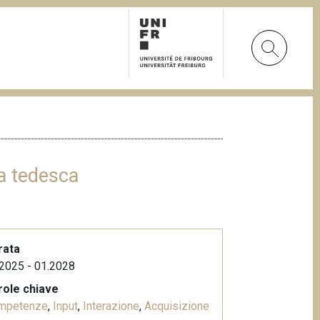
ra tedesca
rata
2025 - 01.2028
role chiave
mpetenze
,
Input
,
Interazione
,
Acquisizione