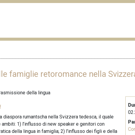
lle famiglie retoromance nella Svizze
trasmissione della lingua
Du
f
02.
la diaspora rumantscha nella Svizzera tedesca, il quale
Pa
 ambiti: 1) l’influsso di new speaker e genitori con
Co
a della lingua in famiglia; 2) l’influsso dei figli e della