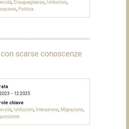
ersità
,
Disuguaglianze
,
Istituzioni
,
erazione
,
Politica
ri con scarse conoscenze
rata
2023 - 12.2025
role chiave
ersità
,
Istituzioni
,
Interazione
,
Migrazione
,
uisizione