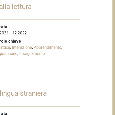
alla lettura
rata
2021 - 12.2022
role chiave
attica
,
Interazione
,
Apprendimento
,
uisizione
,
Insegnamento
lingua straniera
rata