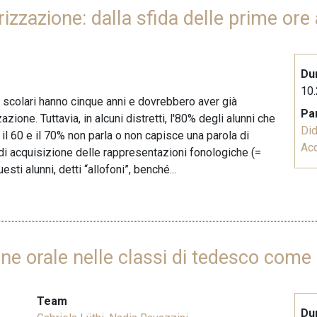
rizzazione: dalla sfida delle prime ore 
Du
10.
i scolari hanno cinque anni e dovrebbero aver già
Pa
azione. Tuttavia, in alcuni distretti, l'80% degli alunni che
Did
a il 60 e il 70% non parla o non capisce una parola di
Acq
di acquisizione delle rappresentazioni fonologiche (=
sti alunni, detti “allofoni”, benché...
ne orale nelle classi di tedesco come 
Team
Du