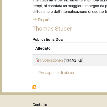
interculturali, e per incrementare la motivazi
tempi, si constata un maggiore impegno da par
diffusione e dell’intensificazione di questo tip
Di più
Thomas Studer
Publications Doc
Allegato
Publikationen
(134.92 KB)
Per saperne di più su
T
P
h
a
o
g
m
i
a
n
s
a
Contatto