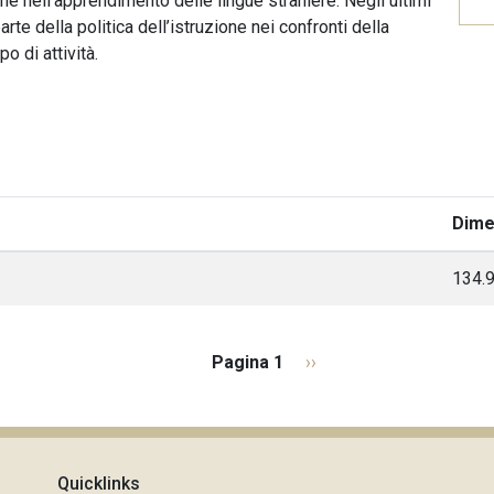
one nell’apprendimento delle lingue straniere. Negli ultimi
te della politica dell’istruzione nei confronti della
o di attività.
Dime
134.
Pagina 1
P
››
a
g
i
n
Quicklinks