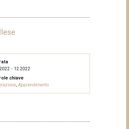
llese
rata
2022 - 12.2022
role chiave
erazione
,
Apprendimento