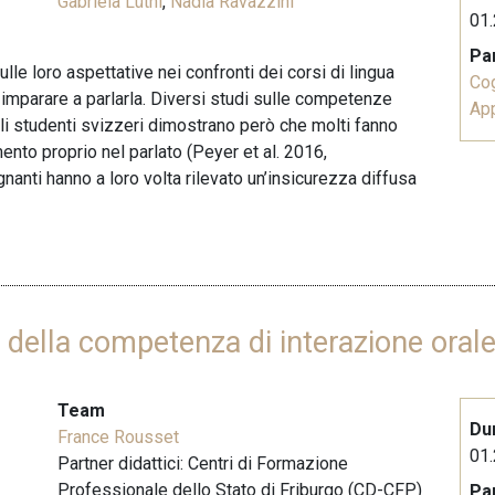
Gabriela Lüthi
,
Nadia Ravazzini
01.
Pa
lle loro aspettative nei confronti dei corsi di lingua
Co
 imparare a parlarla. Diversi studi sulle competenze
Ap
i studenti svizzeri dimostrano però che molti fanno
mento proprio nel parlato (Peyer et al. 2016,
anti hanno a loro volta rilevato un’insicurezza diffusa
o della competenza di interazione oral
Team
Du
France Rousset
01.
Partner didattici: Centri di Formazione
Professionale dello Stato di Friburgo (CD-CFP)
Pa