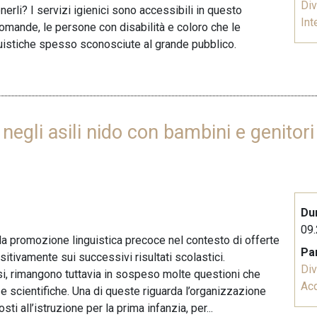
Div
nerli? I servizi igienici sono accessibili in questo
Int
domande, le persone con disabilità e coloro che le
guistiche spesso sconosciute al grande pubblico.
 negli asili nido con bambini e genito
Du
09.
 la promozione linguistica precoce nel contesto di offerte
Pa
ositivamente sui successivi risultati scolastici.
Div
ssi, rimangono tuttavia in sospeso molte questioni che
Acq
scientifiche. Una di queste riguarda l’organizzazione
ti all’istruzione per la prima infanzia, per...