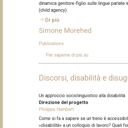
p
dinamica genitore-figlio sulle lingue parlate 
n
(child agency).
a
c
i
Di più
n
p
e
Simone Morehed
a
l
Publications
e
Per saperne di più su
S
i
m
o
Discorsi, disabilità e disu
n
e
Un approccio sociolinguistico alla disabilità
M
Direzione del progetto
o
Philippe Humbert
r
e
Come si fa a sapere se un treno è accessibile
h
«disabilità» a un colloquio di lavoro? Quali