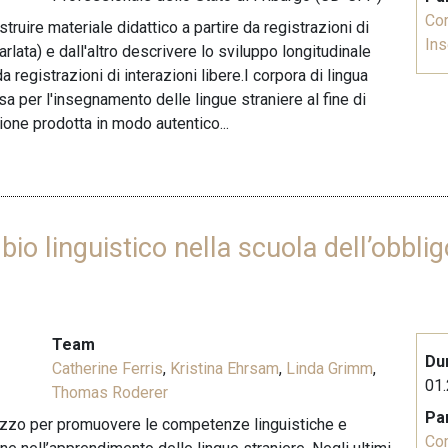
Co
truire materiale didattico a partire da registrazioni di
In
rlata) e dall'altro descrivere lo sviluppo longitudinale
 registrazioni di interazioni libere.I corpora di lingua
a per l'insegnamento delle lingue straniere al fine di
ione prodotta in modo autentico...
bio linguistico nella scuola dell’obbligo
Team
Du
Catherine Ferris
,
Kristina Ehrsam
,
Linda Grimm
,
01.
Thomas Roderer
Pa
mezzo per promuovere le competenze linguistiche e
Co