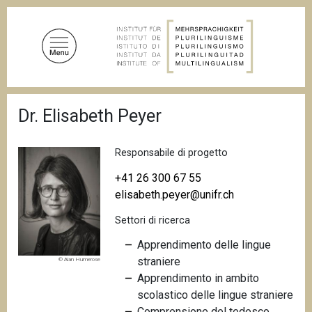
S
a
l
t
a
a
B
l
Dr. Elisabeth Peyer
r
c
i
c
o
i
Responsabile di progetto
n
o
t
l
+41 26 300 67 55
e
e
elisabeth.peyer@unifr.ch
d
n
i
Settori di ricerca
u
p
a
t
Apprendimento delle lingue
n
o
straniere
© Alan Humerose
e
p
Apprendimento in ambito
r
scolastico delle lingue straniere
i
Comprensione del tedesco