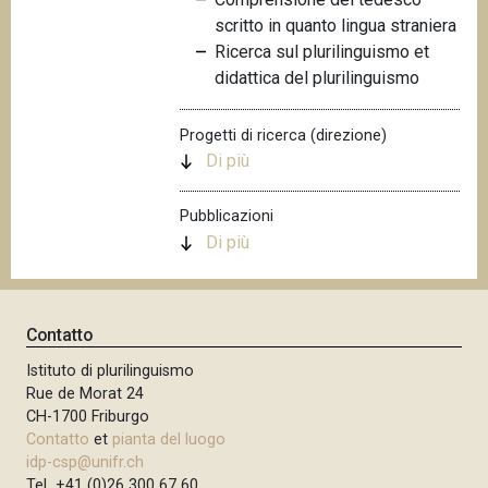
n
scritto in quanto lingua straniera
c
Ricerca sul plurilinguismo et
i
didattica del plurilinguismo
p
a
Progetti di ricerca (direzione)
l
Di più
e
Pubblicazioni
Di più
Contatto
Istituto di plurilinguismo
Rue de Morat 24
CH-1700 Friburgo
Contatto
et
pianta del luogo
idp-csp@unifr.ch
Tel +41 (0)26 300 67 60