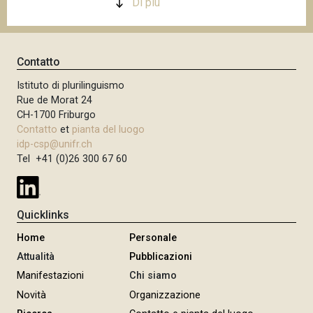
Di più
n
c
i
Contatto
p
a
Istituto di plurilinguismo
l
Rue de Morat 24
e
CH-1700 Friburgo
Contatto
et
pianta del luogo
idp-csp@unifr.ch
Tel +41 (0)26 300 67 60
Quicklinks
Home
Personale
Attualità
Pubblicazioni
Manifestazioni
Chi siamo
Novità
Organizzazione