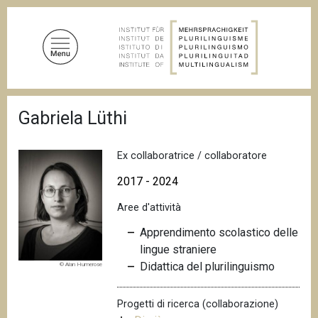
S
a
l
t
a
a
B
l
Gabriela Lüthi
r
c
i
c
o
i
Ex collaboratrice / collaboratore
n
o
t
l
2017 - 2024
e
e
d
Aree d'attività
n
i
u
p
Apprendimento scolastico delle
a
t
lingue straniere
n
o
Didattica del plurilinguismo
© Alan Humerose
e
p
r
Progetti di ricerca (collaborazione)
i