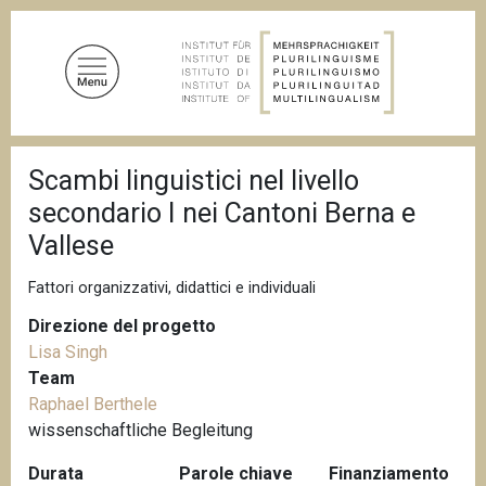
S
a
l
t
a
a
B
l
Scambi linguistici nel livello
r
c
i
secondario I nei Cantoni Berna e
c
o
i
Vallese
n
o
t
l
Fattori organizzativi, didattici e individuali
e
e
d
n
Direzione del progetto
i
u
p
Lisa Singh
a
t
Team
n
o
Raphael Berthele
e
p
wissenschaftliche Begleitung
r
Durata
Parole chiave
Finanziamento
i