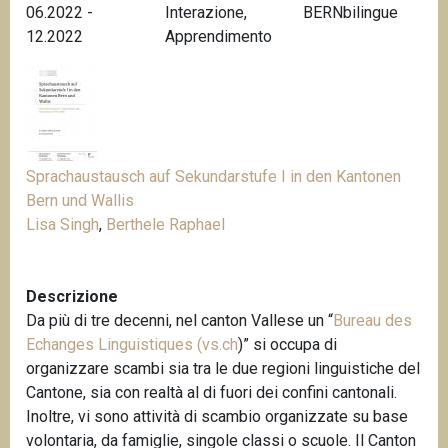
06.2022 -
Interazione
,
BERNbilingue
n
12.2022
Apprendimento
c
i
p
a
l
e
Sprachaustausch auf Sekundarstufe I in den Kantonen
Bern und Wallis
Lisa Singh
,
Berthele Raphael
Descrizione
Da più di tre decenni, nel canton Vallese un “
Bureau des
Echanges Linguistiques (vs.ch
)
” si occupa di
organizzare scambi sia tra le due regioni linguistiche del
Cantone, sia con realtà al di fuori dei confini cantonali.
Inoltre, vi sono attività di scambio organizzate su base
volontaria, da famiglie, singole classi o scuole. Il Canton