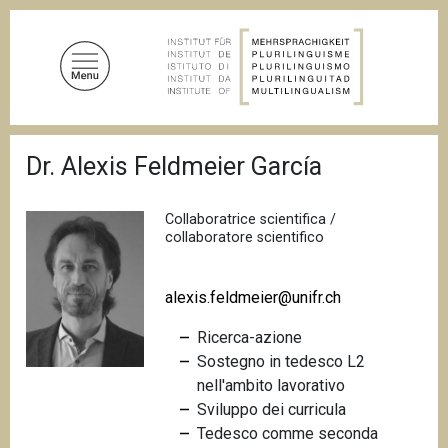
S
a
l
t
a
a
B
l
Dr. Alexis Feldmeier García
r
c
i
c
o
i
Collaboratrice scientifica /
n
o
collaboratore scientifico
t
l
e
e
d
alexis.feldmeier@unifr.ch
n
i
u
p
Ricerca-azione
a
t
n
Sostegno in tedesco L2
o
e
nell'ambito lavorativo
p
Sviluppo dei curricula
r
Tedesco comme seconda
i