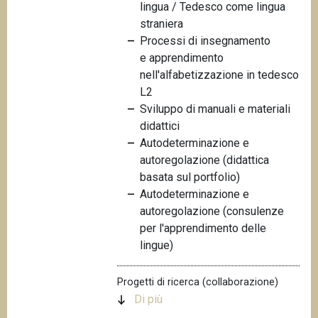
lingua / Tedesco come lingua
n
straniera
c
Processi di insegnamento
i
e apprendimento
p
nell'alfabetizzazione in tedesco
a
L2
l
Sviluppo di manuali e materiali
e
didattici
Autodeterminazione e
autoregolazione (didattica
basata sul portfolio)
Autodeterminazione e
autoregolazione (consulenze
per l'apprendimento delle
lingue)
Progetti di ricerca (collaborazione)
Di più