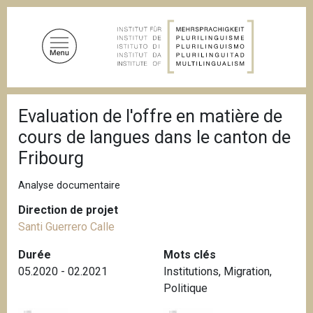
A
l
l
e
r
a
F
u
Evaluation de l'offre en matière de
i
c
l
cours de langues dans le canton de
d
o
'
Fribourg
n
A
t
r
Analyse documentaire
i
e
a
n
Direction de projet
n
u
e
Santi Guerrero Calle
p
Durée
Mots clés
r
05.2020 - 02.2021
Institutions
,
Migration
,
i
Politique
n
c