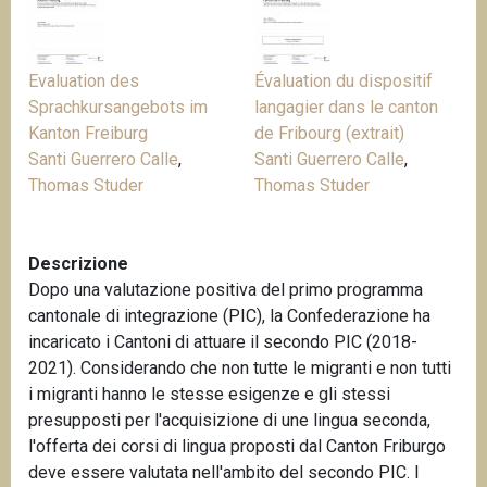
n
c
i
Evaluation des
Évaluation du dispositif
p
Sprachkursangebots im
langagier dans le canton
a
Kanton Freiburg
de Fribourg (extrait)
l
Santi Guerrero Calle
,
Santi Guerrero Calle
,
e
Thomas Studer
Thomas Studer
Descrizione
Dopo una valutazione positiva del primo programma
cantonale di integrazione (PIC), la Confederazione ha
incaricato i Cantoni di attuare il secondo PIC (2018-
2021). Considerando che non tutte le migranti e non tutti
i migranti hanno le stesse esigenze e gli stessi
presupposti per l'acquisizione di une lingua seconda,
l'offerta dei corsi di lingua proposti dal Canton Friburgo
deve essere valutata nell'ambito del secondo PIC. I