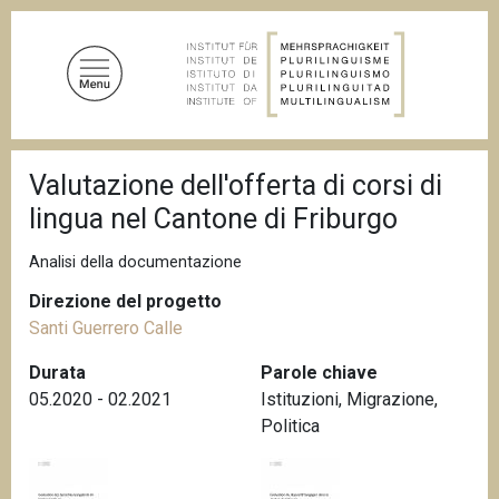
S
a
l
t
a
a
B
l
Valutazione dell'offerta di corsi di
r
c
i
lingua nel Cantone di Friburgo
c
o
i
n
o
Analisi della documentazione
t
l
e
Direzione del progetto
e
d
Santi Guerrero Calle
n
i
u
p
Durata
Parole chiave
a
t
05.2020 - 02.2021
Istituzioni
,
Migrazione
,
n
o
e
Politica
p
r
i