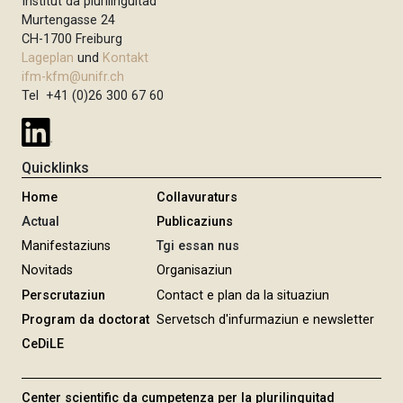
Institut da plurilinguitad
Murtengasse 24
CH-1700 Freiburg
Lageplan
und
Kontakt
ifm-kfm@unifr.ch
Tel +41 (0)26 300 67 60
Quicklinks
Home
Collavuraturs
Actual
Publicaziuns
Manifestaziuns
Tgi essan nus
Novitads
Organisaziun
Perscrutaziun
Contact e plan da la situaziun
Program da doctorat
Servetsch d'infurmaziun e newsletter
CeDiLE
Center scientific da cumpetenza per la plurilinguitad