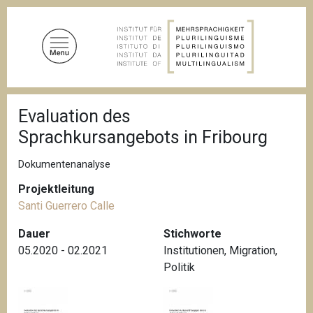
D
i
r
e
k
t
P
z
Evaluation des
f
u
a
Sprachkursangebots in Fribourg
d
m
n
I
a
Dokumentenanalyse
n
v
i
Projektleitung
h
g
Santi Guerrero Calle
a
a
l
t
Dauer
Stichworte
i
t
05.2020 - 02.2021
Institutionen
,
Migration
,
o
n
Politik