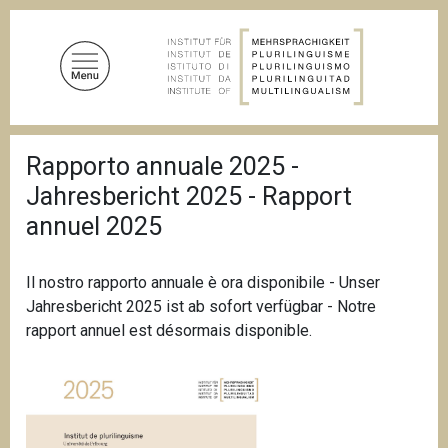
A
l
l
e
r
a
F
u
Rapporto annuale 2025 -
i
c
l
Jahresbericht 2025 - Rapport
d
o
'
annuel 2025
n
A
t
r
i
e
Il nostro rapporto annuale è ora disponibile - Unser
a
n
n
Jahresbericht 2025 ist ab sofort verfügbar - Notre
u
e
rapport annuel est désormais disponible.
p
r
i
n
c