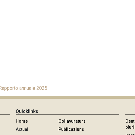
 Rapporto annuale 2025
Quicklinks
Home
Collavuraturs
Cent
pluri
Actual
Publicaziuns