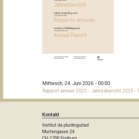
t
i
o
n
Mittwoch, 24. Juni 2026 - 00:00
Rapport annuel 2025 - Jahresbericht 2025 -
Kontakt
Institut da plurilinguitad
Murtengasse 24
CH-1700 Freiburg