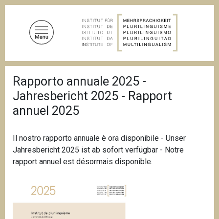
D
i
r
e
k
t
P
z
Rapporto annuale 2025 -
f
u
a
Jahresbericht 2025 - Rapport
d
m
n
annuel 2025
I
a
n
v
i
h
Il nostro rapporto annuale è ora disponibile - Unser
g
a
a
Jahresbericht 2025 ist ab sofort verfügbar - Notre
l
t
rapport annuel est désormais disponible.
i
t
o
n