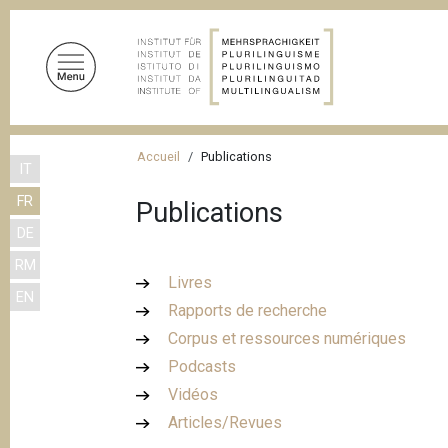
A
l
l
e
r
a
F
u
Accueil
Publications
IT
i
c
FR
o
Publications
l
n
DE
d
t
RM
'
e
Livres
EN
n
A
Rapports de recherche
u
r
Corpus et ressources numériques
p
i
Podcasts
r
a
Vidéos
i
n
Articles/Revues
n
c