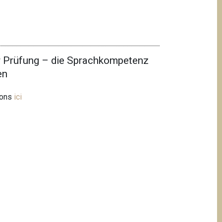
r Prüfung – die Sprachkompetenz
en
ions
ici