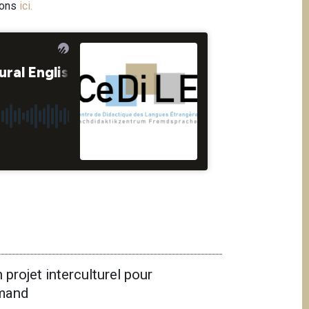
ions
ici
.
 projet interculturel pour
emand