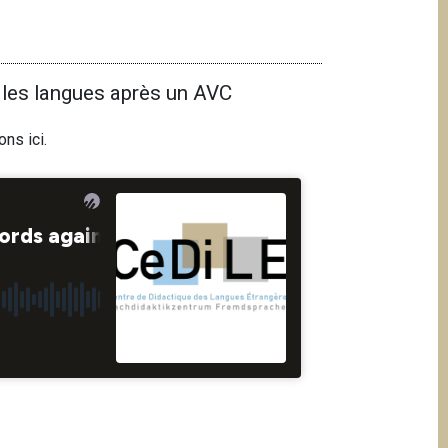
 les langues après un AVC
ions
ici
.