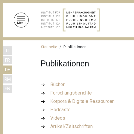
D
i
r
e
k
t
P
z
Startseite
Publikationen
IT
f
u
FR
m
Publikationen
a
I
DE
d
n
RM
n
h
Bücher
EN
a
a
Forschungsberichte
l
v
Korpora & Digitale Ressourcen
t
i
Podcasts
g
Videos
Artikel/Zeitschriften
a