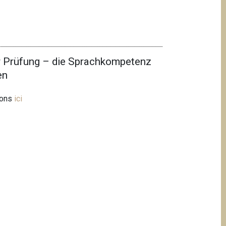
r Prüfung – die Sprachkompetenz
en
ions
ici