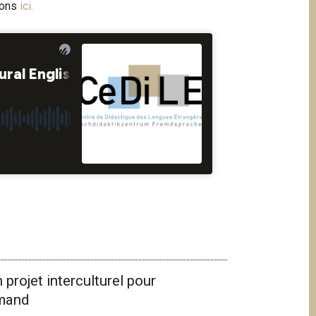
ions
ici
.
 projet interculturel pour
emand