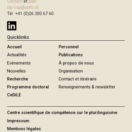
Contact
et
plan
i
idp-csp@unifr.ch
p
Tél +41 (0)26 300 67 60
a
l
Quicklinks
Accueil
Personnel
Actualités
Publications
Evénements
À propos de nous
Nouvelles
Organisation
Recherche
Contact et itinéraire
Programme doctoral
Renseignements & newsletter
CeDiLE
Centre scientifique de compétence sur le plurilinguisme
Impressum
Mentions légales