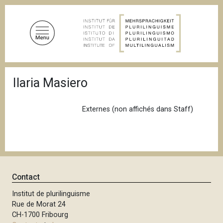
A
l
l
e
r
a
F
u
Ilaria Masiero
i
c
l
d
o
'
Externes (non affichés dans Staff)
n
A
t
r
i
e
a
n
n
u
e
p
Contact
r
Institut de plurilinguisme
i
Rue de Morat 24
n
CH-1700 Fribourg
c