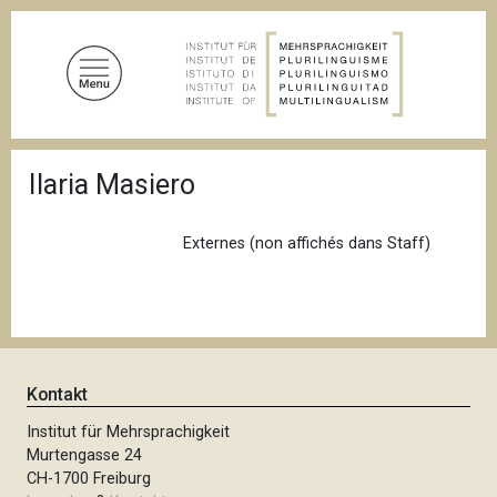
D
i
r
e
k
t
P
z
Ilaria Masiero
f
u
a
d
m
n
Externes (non affichés dans Staff)
I
a
n
v
i
h
g
a
a
l
t
i
t
Kontakt
o
n
Institut für Mehrsprachigkeit
Murtengasse 24
CH-1700 Freiburg