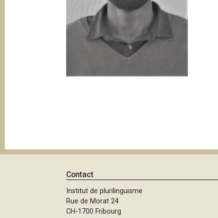
e
i
p
a
l
Contact
Institut de plurilinguisme
Rue de Morat 24
CH-1700 Fribourg