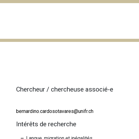
s
Chercheur / chercheuse associé-e
bernardino.cardosotavares@unifr.ch
Intérêts de recherche
Langue, migration et inégalités