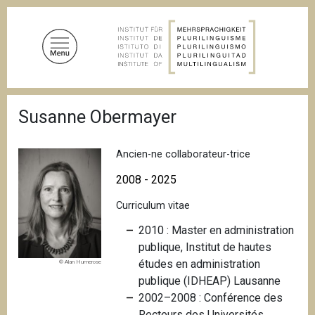
A
l
l
e
r
a
F
u
Susanne Obermayer
i
c
l
d
o
'
Ancien-ne collaborateur-trice
n
A
t
r
2008 - 2025
i
e
a
Curriculum vitae
n
n
u
e
2010 : Master en administration
p
publique, Institut de hautes
r
études en administration
© Alan Humerose
i
publique (IDHEAP) Lausanne
n
2002–2008 : Conférence des
c
Recteurs des Universités