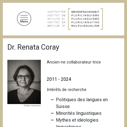
A
l
l
e
r
a
F
u
Dr. Renata Coray
i
c
l
d
o
'
Ancien-ne collaborateur-trice
n
A
t
r
i
e
2011 - 2024
a
n
n
Intérêts de recherche
u
e
p
Politiques des langues en
r
Suisse
© Alan Humerose
i
Minorités linguistiques
n
Mythes et idéologies
c
linguistiques