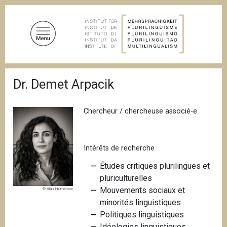
A
l
l
e
r
a
F
u
Dr. Demet Arpacik
i
c
l
d
o
'
Chercheur / chercheuse associé-e
n
A
t
r
i
e
a
Intérêts de recherche
n
n
u
e
Études critiques plurilingues et
p
pluriculturelles
r
Mouvements sociaux et
© Alan Humerose
i
minorités linguistiques
n
Politiques linguistiques
c
Idéologies linguistiques