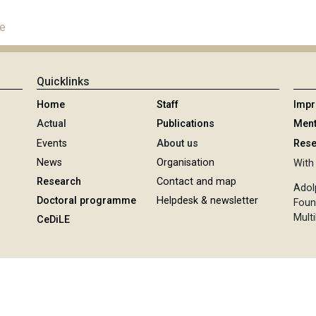
le
Quicklinks
Home
Staff
Imp
Actual
Publications
Ment
Events
About us
Rese
News
Organisation
With 
Research
Contact and map
Adol
Doctoral programme
Helpdesk & newsletter
Foun
Multi
CeDiLE