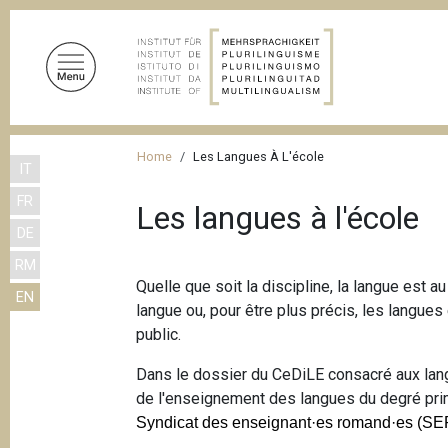
S
k
i
p
t
o
B
m
Home
Les Langues À L'école
IT
r
a
FR
i
e
Les langues à l'école
n
DE
a
c
RM
d
o
Quelle que soit la discipline, la langue est
EN
n
c
langue ou, pour être plus précis, les langue
t
r
public.
e
u
n
Dans le dossier du CeDiLE consacré aux langue
m
t
de l'enseignement des langues du degré prim
Syndicat des enseignant·es romand·es (SE
b