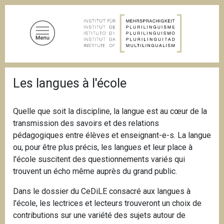
D
i
r
e
k
t
P
z
Les langues à l'école
f
u
a
d
m
n
Quelle que soit la discipline, la langue est au cœur de la
I
a
transmission des savoirs et des relations
n
v
i
pédagogiques entre élèves et enseignant-e-s. La langue
h
g
ou, pour être plus précis, les langues et leur place à
a
a
l'école suscitent des questionnements variés qui
l
t
i
trouvent un écho même auprès du grand public.
t
o
n
Dans le dossier du CeDiLE consacré aux langues à
l'école, les lectrices et lecteurs trouveront un choix de
contributions sur une variété des sujets autour de