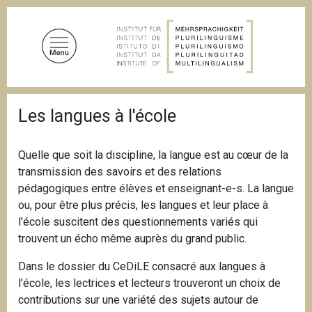
D
i
r
e
k
t
P
z
Les langues à l'école
f
u
a
d
m
n
Quelle que soit la discipline, la langue est au cœur de la
I
a
transmission des savoirs et des relations
n
v
i
pédagogiques entre élèves et enseignant-e-s. La langue
h
g
ou, pour être plus précis, les langues et leur place à
a
a
l'école suscitent des questionnements variés qui
l
t
i
trouvent un écho même auprès du grand public.
t
o
n
Dans le dossier du CeDiLE consacré aux langues à
l'école, les lectrices et lecteurs trouveront un choix de
contributions sur une variété des sujets autour de