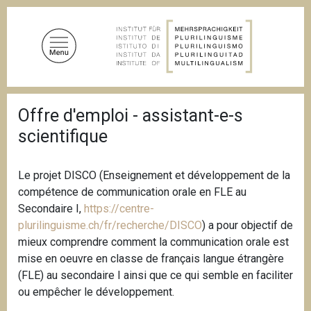
S
k
i
p
t
o
B
m
Offre d'emploi - assistant-e-s
r
a
e
scientifique
a
i
d
n
c
c
r
Le projet DISCO (Enseignement et développement de la
u
o
compétence de communication orale en FLE au
m
n
Secondaire I,
https://centre-
b
t
plurilinguisme.ch/fr/recherche/DISCO
) a pour objectif de
e
mieux comprendre comment la communication orale est
n
mise en oeuvre en classe de français langue étrangère
t
(FLE) au secondaire I ainsi que ce qui semble en faciliter
ou empêcher le développement.