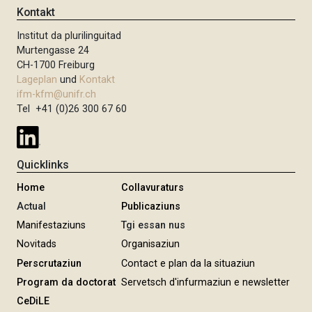
Kontakt
Institut da plurilinguitad
Murtengasse 24
CH-1700 Freiburg
Lageplan
und
Kontakt
ifm-kfm@unifr.ch
Tel +41 (0)26 300 67 60
Quicklinks
Home
Collavuraturs
Actual
Publicaziuns
Manifestaziuns
Tgi essan nus
Novitads
Organisaziun
Perscrutaziun
Contact e plan da la situaziun
Program da doctorat
Servetsch d'infurmaziun e newsletter
CeDiLE