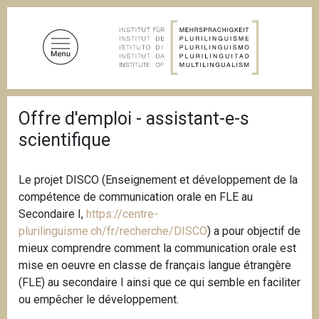
D
i
r
e
k
t
P
z
Offre d'emploi - assistant-e-s
f
u
a
scientifique
d
m
n
I
a
n
v
Le projet DISCO (Enseignement et développement de la
i
h
compétence de communication orale en FLE au
g
a
Secondaire I,
https://centre-
a
l
t
plurilinguisme.ch/fr/recherche/DISCO
) a pour objectif de
i
t
mieux comprendre comment la communication orale est
o
mise en oeuvre en classe de français langue étrangère
n
(FLE) au secondaire I ainsi que ce qui semble en faciliter
ou empêcher le développement.