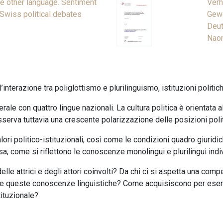
the other language. Sentiment
Verh
n Swiss political debates
Gewo
Deut
Naom
 l’interazione tra poliglottismo e plurilinguismo, istituzioni politi
le con quattro lingue nazionali. La cultura politica è orientata 
erva tuttavia una crescente polarizzazione delle posizioni polit
alori politico-istituzionali, così come le condizioni quadro giuridi
a, come si riflettono le conoscenze monolingui e plurilingui indiv
le attrici e degli attori coinvolti? Da chi ci si aspetta una compe
e queste conoscenze linguistiche? Come acquisiscono per esemp
tituzionale?