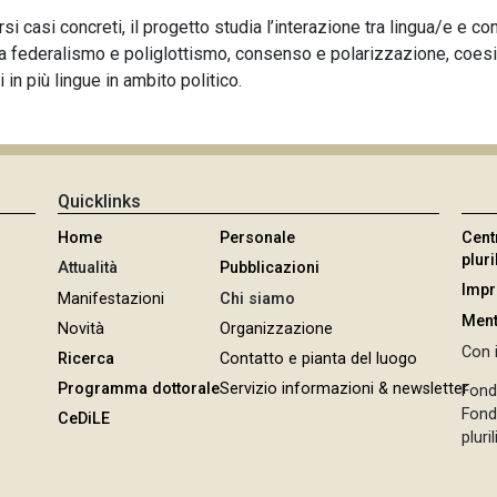
si casi concreti, il progetto studia l’interazione tra lingua/e e condi
ra federalismo e poliglottismo, consenso e polarizzazione, coes
in più lingue in ambito politico.
Quicklinks
Home
Personale
Cent
plur
Attualità
Pubblicazioni
Imp
Manifestazioni
Chi siamo
Ment
Novità
Organizzazione
Con i
Ricerca
Contatto e pianta del luogo
Programma dottorale
Servizio informazioni & newsletter
Fond
Fonda
CeDiLE
pluri