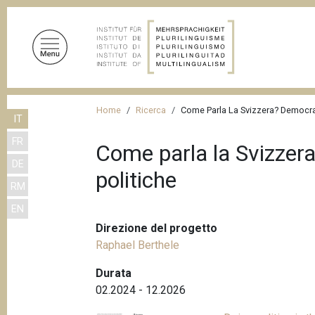
S
a
l
t
a
a
B
l
Home
Ricerca
Come Parla La Svizzera? Democraz
IT
r
c
FR
o
i
Come parla la Svizzera
n
DE
c
politiche
t
RM
i
e
EN
n
o
u
Direzione del progetto
l
t
Raphael Berthele
e
o
Durata
d
p
02.2024 - 12.2026
r
i
i