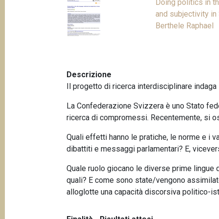
Doing politics in 
p
n
and subjectivity i
a
c
Berthele Raphael
i
n
p
e
a
l
Descrizione
e
Il progetto di ricerca interdisciplinare indaga
La Confederazione Svizzera è uno Stato federa
ricerca di compromessi. Recentemente, si oss
Quali effetti hanno le pratiche, le norme e i v
dibattiti e messaggi parlamentari? E, vicevers
Quale ruolo giocano le diverse prime lingue del
quali? E come sono state/vengono assimilat
alloglotte una capacità discorsiva politico-is