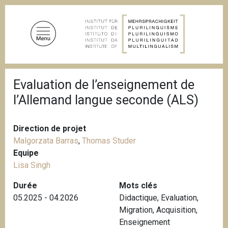
A
l
l
e
r
a
F
u
Evaluation de l’enseignement de
i
c
l
l’Allemand langue seconde (ALS)
d
o
'
n
A
t
r
Direction de projet
i
e
Malgorzata Barras
,
Thomas Studer
a
n
Equipe
n
u
e
Lisa Singh
p
Durée
Mots clés
r
05.2025 - 04.2026
Didactique
,
Evaluation
,
i
Migration
,
Acquisition
,
n
Enseignement
c