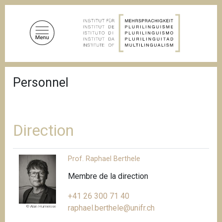
A
l
l
e
r
a
F
u
Personnel
i
c
l
d
o
'
n
A
t
r
Direction
i
e
a
n
n
Prof. Raphael Berthele
u
e
p
Membre de la direction
r
+41 26 300 71 40
i
raphael.berthele@unifr.ch
n
© Alan Humerose
c