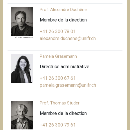
i
Prof. Alexandre Duchêne
p
a
Membre de la direction
l
+41 26 300 78 01
alexandre.duchene@unifr.ch
© Alan Humerose
Pamela Grasemann
Directrice administrative
+41 26 300 67 61
pamela.grasemann@unifr.ch
Prof. Thomas Studer
Membre de la direction
+41 26 300 79 61