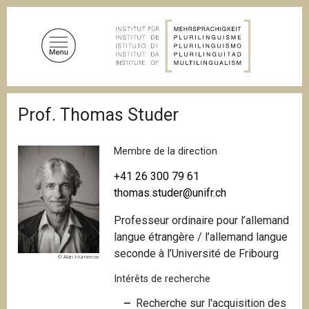
A
l
l
e
r
a
F
u
Prof. Thomas Studer
i
c
l
d
o
'
Membre de la direction
n
A
t
r
+41 26 300 79 61
i
e
thomas.studer@unifr.ch
a
n
n
Professeur ordinaire pour l’allemand
u
e
langue étrangère / l’allemand langue
p
seconde à l’Université de Fribourg
r
© Alan Humerose
i
Intérêts de recherche
n
Recherche sur l'acquisition des
c