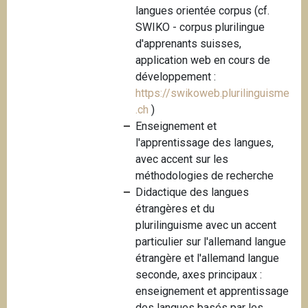
langues orientée corpus (cf.
i
SWIKO - corpus plurilingue
p
d'apprenants suisses,
a
application web en cours de
l
développement :
https://swikoweb.plurilinguisme
.ch
)
Enseignement et
l'apprentissage des langues,
avec accent sur les
méthodologies de recherche
Didactique des langues
étrangères et du
plurilinguisme avec un accent
particulier sur l'allemand langue
étrangère et l'allemand langue
seconde, axes principaux :
enseignement et apprentissage
des langues basés par les