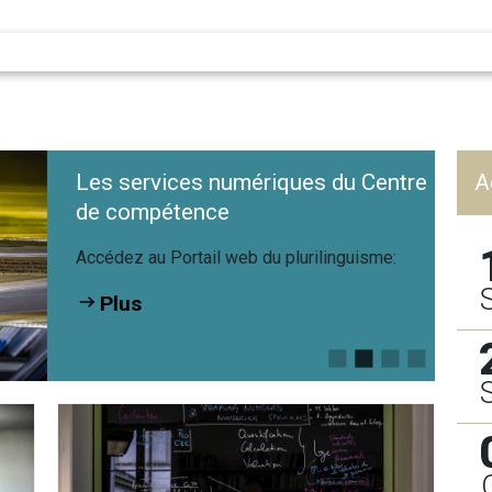
Les services numériques du Centre
A
de compétence
Accédez au Portail web du plurilinguisme:
Plus