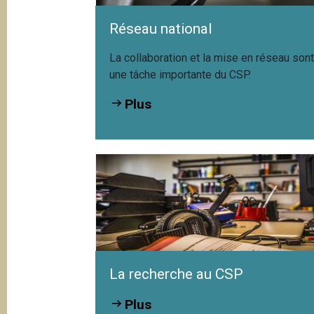
Réseau national
La collaboration et la mise en réseau son
une tâche importante du CSP.
Plus
Mesurer la valeur du
Formative Beu
plurilinguisme suisse
Sprechens im 
La recherche au CSP
Praktiken und
Überzeugung
Lehrpersonen 
Plus