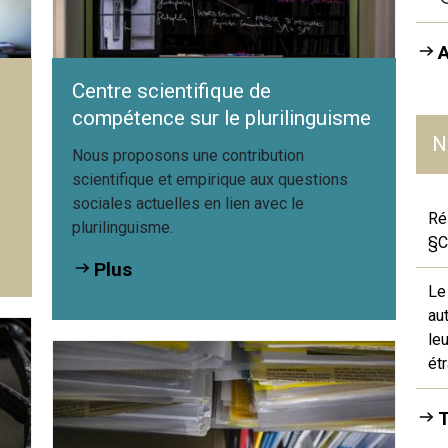
Centre scientifique de
compétence sur le plurilinguisme
N
Nous proposons une contribution
scientifique et empirique aux questions
sociales actuelles en lien avec le
Ré
plurilinguisme.
§C
Plus
Le
au
le
ét
T