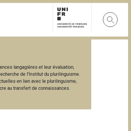
nces langagières et leur évaluation,
echerche de l’Institut du plurilinguisme.
uelles en lien avec le plurilinguisme,
cre au transfert de connaissances.