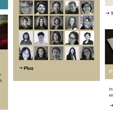
T
Plus
P
s
ns
In
en