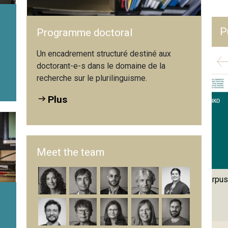
P
Programme doctoral
t
Un encadrement structuré destiné aux
doctorant-e-s dans le domaine de la
recherche sur le plurilinguisme.
Plus
Meet the team
rteilung des
Das Schweizer Lernerkorpus
Que se cac
DaF-Unterricht:
SWIKO
mot ? App
enseignem
en von
der...