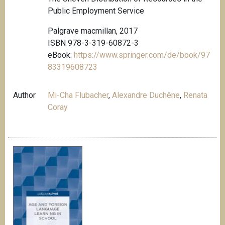
Public Employment Service
Palgrave macmillan, 2017
ISBN 978-3-319-60872-3
eBook:
https://www.springer.com/de/book/97
83319608723
Author
Mi-Cha Flubacher
,
Alexandre Duchêne
,
Renata
Coray