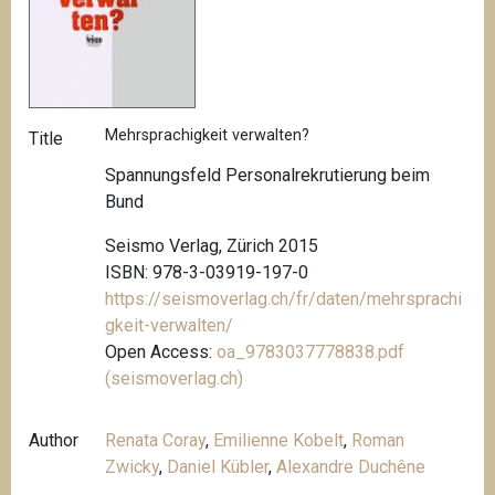
Mehrsprachigkeit verwalten?
Title
Spannungsfeld Personalrekrutierung beim
Bund
Seismo Verlag, Zürich 2015
ISBN: 978-3-03919-197-0
https://seismoverlag.ch/fr/daten/mehrsprachi
gkeit-verwalten/
Open Access:
oa_9783037778838.pdf
(seismoverlag.ch)
Author
Renata Coray
,
Emilienne Kobelt
,
Roman
Zwicky
,
Daniel Kübler
,
Alexandre Duchêne