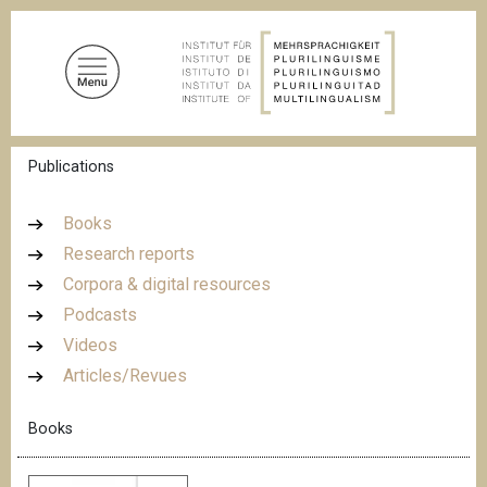
S
k
i
p
t
o
B
Publications
m
r
a
e
a
i
Books
d
n
Research reports
c
c
r
Corpora & digital resources
u
o
m
Podcasts
n
b
Videos
t
Articles/Revues
e
n
Books
t