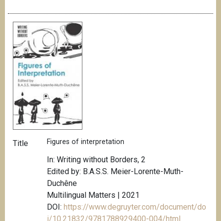
Figures of interpretation
Title
In: Writing without Borders, 2
Edited by: B.A.S.S. Meier-Lorente-Muth-
Duchêne
Multilingual Matters | 2021
DOI:
https://www.degruyter.com/document/do
i/10.21832/9781788929400-004/html