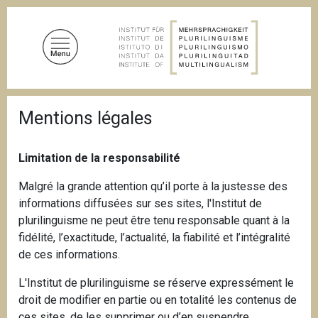
S
k
i
p
t
o
B
m
Mentions légales
r
a
e
a
i
d
Limitation de la responsabilité
n
c
c
r
Malgré la grande attention qu’il porte à la justesse des
u
o
informations diffusées sur ses sites, l'Institut de
m
n
b
plurilinguisme ne peut être tenu responsable quant à la
t
fidélité, l’exactitude, l’actualité, la fiabilité et l’intégralité
e
de ces informations.
n
t
L'Institut de plurilinguisme se réserve expressément le
droit de modifier en partie ou en totalité les contenus de
ces sites, de les supprimer ou d’en suspendre