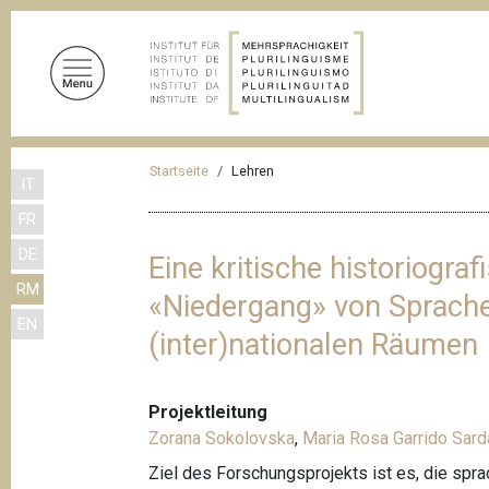
D
i
r
e
k
t
P
z
Startseite
Lehren
IT
f
u
FR
m
a
I
DE
d
Eine kritische historiogr
n
RM
n
«Niedergang» von Sprach
h
EN
a
a
(inter)nationalen Räumen
l
v
t
i
Projektleitung
g
Zorana Sokolovska
,
Maria Rosa Garrido Sard
a
Ziel des Forschungsprojekts ist es, die sp