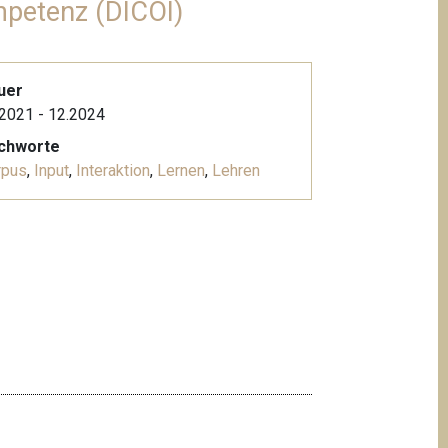
mpetenz (DICOI)
uer
2021 - 12.2024
ichworte
rpus
,
Input
,
Interaktion
,
Lernen
,
Lehren