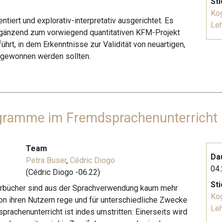
St
Kog
entiert und explorativ-interpretativ ausgerichtet. Es
Le
 ergänzend zum vorwiegend quantitativen KFM-Projekt
ührt, in dem Erkenntnisse zur Validität von neuartigen,
 gewonnen werden sollten.
ogramme im Fremdsprachenunterricht
Team
Da
Petra Buser
,
Cédric Diogo
04.
(Cédric Diogo -06.22)
St
rbücher sind aus der Sprachverwendung kaum mehr
Kog
 ihren Nutzern rege und für unterschiedliche Zwecke
Le
prachenunterricht ist indes umstritten: Einerseits wird