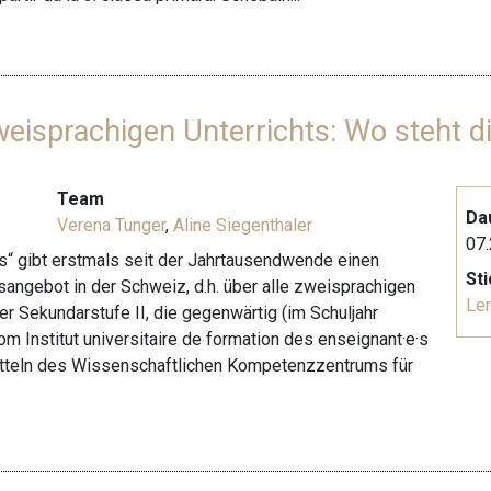
weisprachigen Unterrichts: Wo steht d
Team
Da
Verena Tunger
,
Aline Siegenthaler
07.
s“ gibt erstmals seit der Jahrtausendwende einen
St
sangebot in der Schweiz, d.h. über alle zweisprachigen
Le
 Sekundarstufe II, die gegenwärtig (im Schuljahr
m Institut universitaire de formation des enseignant·e·s
Mitteln des Wissenschaftlichen Kompetenzzentrums für