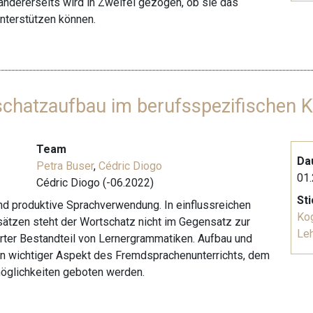
andererseits wird in Zweifel gezogen, ob sie das
unterstützen können.
schatzaufbau im berufsspezifischen K
Team
Da
Petra Buser
,
Cédric Diogo
01.
Cédric Diogo (-06.2022)
St
und produktive Sprachverwendung. In einflussreichen
Kog
ätzen steht der Wortschatz nicht im Gegensatz zur
Le
ierter Bestandteil von Lernergrammatiken. Aufbau und
in wichtiger Aspekt des Fremdsprachenunterrichts, dem
öglichkeiten geboten werden.