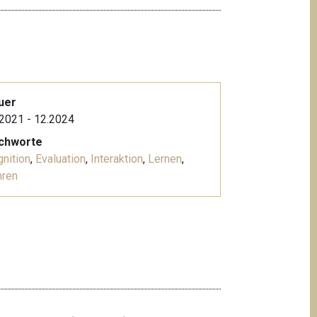
uer
2021 - 12.2024
ichworte
nition
,
Evaluation
,
Interaktion
,
Lernen
,
hren