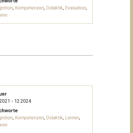
ichworte
nition
,
Kompetenzen
,
Didaktik
,
Evaluation
,
hren
uer
2021 - 12.2024
ichworte
nition
,
Kompetenzen
,
Didaktik
,
Lernen
,
hren