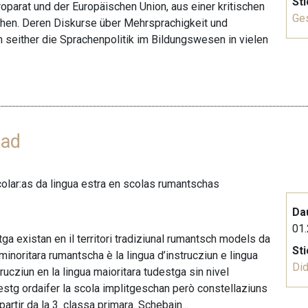
St
oparat und der Europäischen Union, aus einer kritischen
Ge
chen. Deren Diskurse über Mehrsprachigkeit und
 seither die Sprachenpolitik im Bildungswesen in vielen
tad
olar:as da lingua estra en scolas rumantschas
Da
01.
a existan en il territori tradiziunal rumantsch models da
St
 minoritara rumantscha è la lingua d’instrucziun e lingua
Did
trucziun en la lingua maioritara tudestga sin nivel
destg ordaifer la scola implitgeschan però constellaziuns
artir da la 3. classa primara. Schebain...