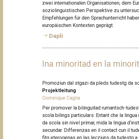
t
zwei internationalen Organisationen, dem Eur
soziolinguistischen Perspektive zu untersu
i
Empfehlungen für den Sprachunterricht haben
o
europäischen Kontexten geprägt.
n
Dapli
Ina minoritad en la minori
Promoziun dal stgazi da pleds tudestg da sc
Projektleitung
Dominique Caglia
Per promover la bilinguitad rumantsch-tudestg
scola bilings particulars: Entant che la lingua
da scola sin nivel primar, mida la lingua d’ins
secundar. Differenzas en il contact cun il tu
fitg eterogenas en las lecziuns da tudestg a p