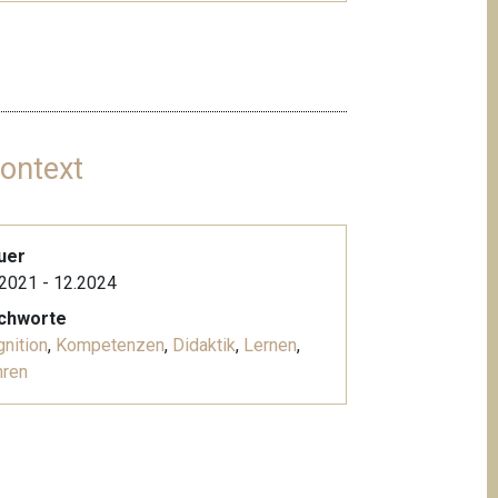
ontext
uer
2021 - 12.2024
ichworte
nition
,
Kompetenzen
,
Didaktik
,
Lernen
,
hren