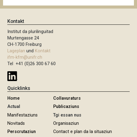
Kontakt
Institut da plurilinguitad
Murtengasse 24
CH-1700 Freiburg
Lageplan
und
Kontakt
ifm-kfm@unifr.ch
Tel +41 (0)26 300 67 60
Quicklinks
Home
Collavuraturs
Actual
Publicaziuns
Manifestaziuns
Tgi essan nus
Novitads
Organisaziun
Perscrutaziun
Contact e plan da la situaziun