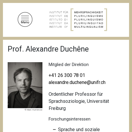
D
i
r
e
k
t
P
z
Prof. Alexandre Duchêne
f
u
a
d
m
n
Mitglied der Direktion
I
a
n
v
+41 26 300 78 01
i
h
alexandre.duchene@unifr.ch
g
a
a
Ordentlicher Professor für
l
t
i
Sprachsoziologie, Universität
t
o
Freiburg
© Alan Humerose
n
Forschungsinteressen
Sprache und soziale