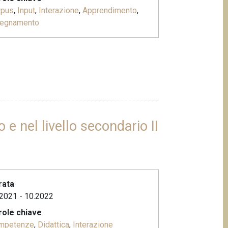
rpus
,
Input
,
Interazione
,
Apprendimento
,
segnamento
 e nel livello secondario II
rata
2021 - 10.2022
role chiave
mpetenze
,
Didattica
,
Interazione