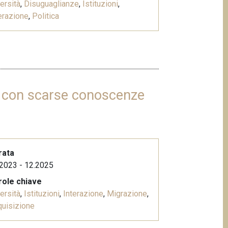
ersità
,
Disuguaglianze
,
Istituzioni
,
erazione
,
Politica
ri con scarse conoscenze
rata
2023 - 12.2025
role chiave
ersità
,
Istituzioni
,
Interazione
,
Migrazione
,
uisizione