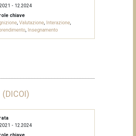
2021 - 12.2024
role chiave
gnizione
,
Valutazione
,
Interazione
,
prendimento
,
Insegnamento
e (DICOI)
rata
2021 - 12.2024
role chiave