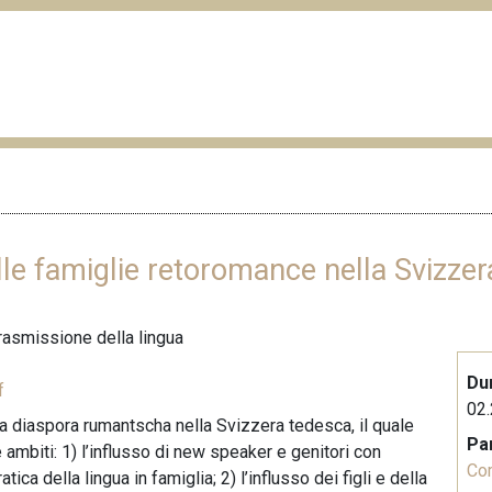
lle famiglie retoromance nella Svizze
trasmissione della lingua
Du
f
02.
la diaspora rumantscha nella Svizzera tedesca, il quale
Pa
 ambiti: 1) l’influsso di new speaker e genitori con
Co
a della lingua in famiglia; 2) l’influsso dei figli e della