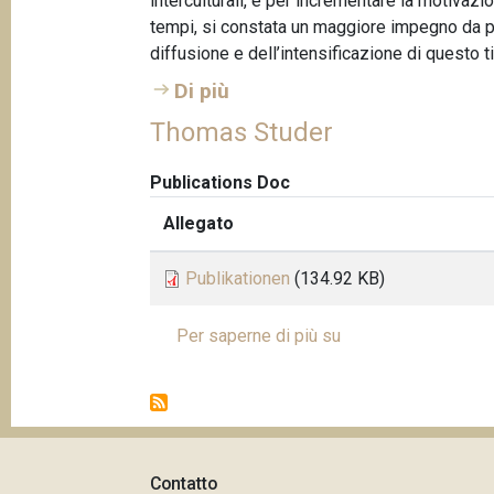
interculturali, e per incrementare la motivazi
tempi, si constata un maggiore impegno da par
diffusione e dell’intensificazione di questo tip
Di più
Thomas Studer
Publications Doc
Allegato
Publikationen
(134.92 KB)
Per saperne di più su
T
P
h
a
o
g
m
i
a
n
s
a
Contatto