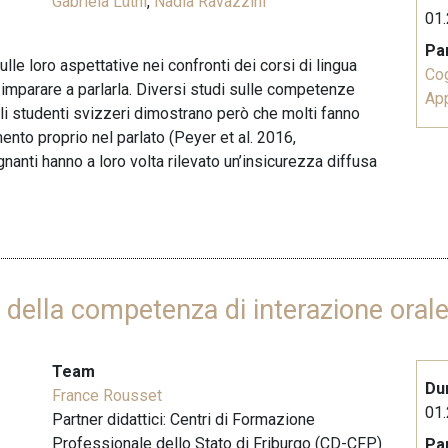
Gabriela Lüthi
,
Nadia Ravazzini
01.
Pa
lle loro aspettative nei confronti dei corsi di lingua
Co
 imparare a parlarla. Diversi studi sulle competenze
Ap
i studenti svizzeri dimostrano però che molti fanno
mento proprio nel parlato (Peyer et al. 2016,
anti hanno a loro volta rilevato un’insicurezza diffusa
o della competenza di interazione oral
Team
Du
France Rousset
01.
Partner didattici: Centri di Formazione
Professionale dello Stato di Friburgo (CD-CFP)
Pa