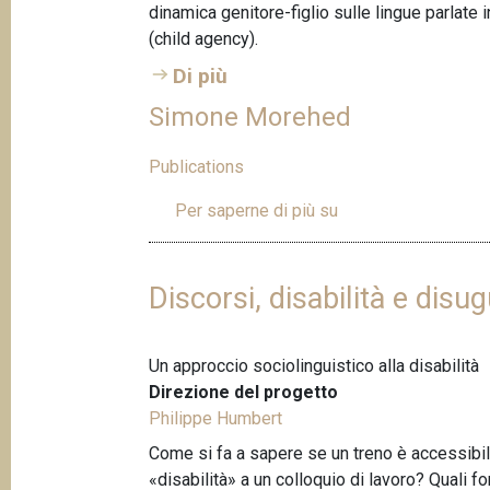
p
dinamica genitore-figlio sulle lingue parlate 
n
(child agency).
a
c
i
Di più
n
p
e
Simone Morehed
a
l
Publications
e
Per saperne di più su
S
i
m
o
Discorsi, disabilità e disu
n
e
Un approccio sociolinguistico alla disabilità
M
Direzione del progetto
o
Philippe Humbert
r
e
Come si fa a sapere se un treno è accessibile
h
«disabilità» a un colloquio di lavoro? Quali