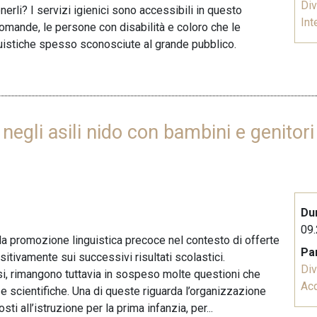
Div
nerli? I servizi igienici sono accessibili in questo
Int
domande, le persone con disabilità e coloro che le
guistiche spesso sconosciute al grande pubblico.
 negli asili nido con bambini e genito
Du
09.
 la promozione linguistica precoce nel contesto di offerte
Pa
ositivamente sui successivi risultati scolastici.
Div
ssi, rimangono tuttavia in sospeso molte questioni che
Acq
scientifiche. Una di queste riguarda l’organizzazione
ti all’istruzione per la prima infanzia, per...