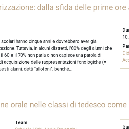
rizzazione: dalla sfida delle prime ore 
Du
10.
i scolari hanno cinque anni e dovrebbero aver già
Pa
azione. Tuttavia, in alcuni distretti, l'80% degli alunni che
Did
a il 60 e il 70% non parla o non capisce una parola di
Acq
di acquisizione delle rappresentazioni fonologiche (=
sti alunni, detti “allofoni”, benché...
ne orale nelle classi di tedesco come 
Team
Du