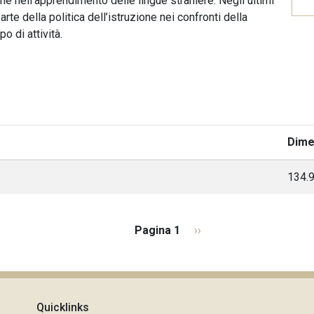
one nell’apprendimento delle lingue straniere. Negli ultimi
te della politica dell’istruzione nei confronti della
o di attività.
Dime
134.
Pagina 1
P
››
a
g
i
n
Quicklinks