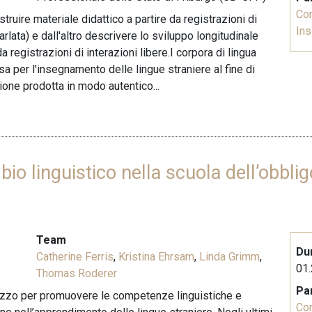
Co
truire materiale didattico a partire da registrazioni di
In
rlata) e dall'altro descrivere lo sviluppo longitudinale
 registrazioni di interazioni libere.I corpora di lingua
a per l'insegnamento delle lingue straniere al fine di
ione prodotta in modo autentico...
bio linguistico nella scuola dell’obbligo
Team
Du
Catherine Ferris
,
Kristina Ehrsam
,
Linda Grimm
,
01.
Thomas Roderer
Pa
mezzo per promuovere le competenze linguistiche e
Co