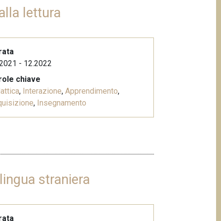
alla lettura
rata
2021 - 12.2022
role chiave
attica
,
Interazione
,
Apprendimento
,
uisizione
,
Insegnamento
lingua straniera
rata