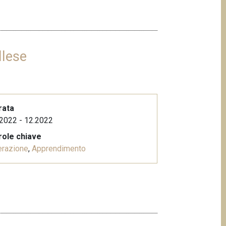
llese
rata
2022 - 12.2022
role chiave
erazione
,
Apprendimento