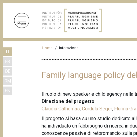
S
a
l
t
a
a
B
l
Home
Interazione
IT
r
c
FR
o
i
n
DE
c
Family language policy de
t
RM
i
e
EN
n
o
Il ruolo di new speaker e child agency nella 
u
l
Direzione del progetto
t
Claudia Cathomas
,
Cordula Seger
,
Flurina Gra
e
o
Il progetto si basa su uno studio dedicato al
d
p
ha individuato un fabbisogno di ricerca in due
r
i
conoscenze passive di retoromancio sulla pratic
i