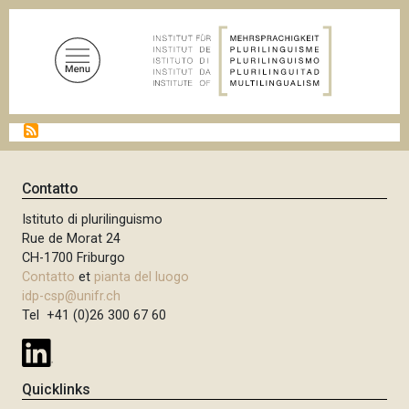
S
a
l
t
a
a
B
l
r
c
i
c
o
Contatto
i
n
o
Istituto di plurilinguismo
t
l
Rue de Morat 24
e
e
CH-1700 Friburgo
d
n
Contatto
et
pianta del luogo
i
u
p
idp-csp@unifr.ch
a
Tel +41 (0)26 300 67 60
t
n
o
e
p
r
Quicklinks
i