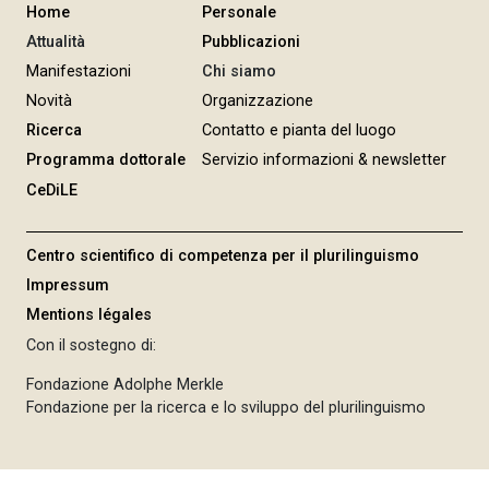
Home
Personale
n
Attualità
Pubblicazioni
c
Manifestazioni
Chi siamo
i
p
Novità
Organizzazione
a
Ricerca
Contatto e pianta del luogo
l
Programma dottorale
Servizio informazioni & newsletter
e
CeDiLE
Centro scientifico di competenza per il plurilinguismo
Impressum
Mentions légales
Con il sostegno di:
Fondazione Adolphe Merkle
Fondazione per la ricerca e lo sviluppo del plurilinguismo