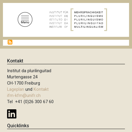
D
i
r
e
k
t
P
z
f
u
a
d
m
Kontakt
n
I
a
Institut da plurilinguitad
n
v
Murtengasse 24
i
h
CH-1700 Freiburg
g
a
Lageplan
und
Kontakt
a
l
t
ifm-kfm@unifr.ch
i
Tel +41 (0)26 300 67 60
t
o
n
Quicklinks