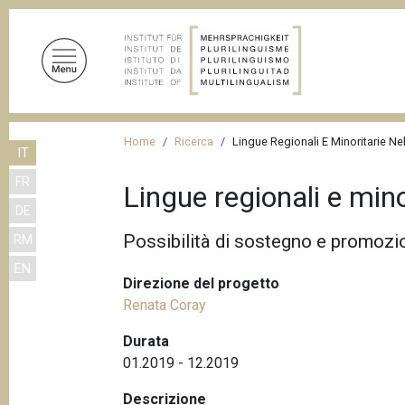
S
a
l
t
a
a
B
l
Home
Ricerca
Lingue Regionali E Minoritarie Ne
IT
r
c
FR
o
i
Lingue regionali e mino
n
DE
c
t
Possibilità di sostegno e promozio
RM
i
e
EN
n
o
Direzione del progetto
u
l
Renata Coray
t
e
o
Durata
d
p
01.2019 - 12.2019
r
i
Descrizione
i