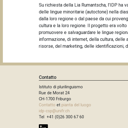
p
Su richiesta della Lia Rumantscha, l’IDP ha v
n
a
delle lingue minoritarie (autoctone) nella dia
c
dalla loro regione o dal paese da cui provengo
i
n
cultura e la loro regione. Il progetto era volto
p
e
promuovere e salvaguardare le lingue regionali 
a
informazione, di internet, della cultura, delle a
l
risorse, del marketing, delle identificazioni,
e
Contatto
Istituto di plurilinguismo
Rue de Morat 24
CH-1700 Friburgo
Contatto
et
pianta del luogo
idp-csp@unifr.ch
Tel +41 (0)26 300 67 60