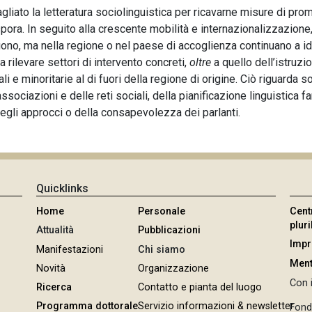
agliato la letteratura sociolinguistica per ricavarne misure di p
spora. In seguito alla crescente mobilità e internazionalizzazione
no, ma nella regione o nel paese di accoglienza continuano a ident
 a rilevare settori di intervento concreti,
oltre
a quello dell’istruzi
e minoritarie al di fuori della regione di origine. Ciò riguarda so
ssociazioni e delle reti sociali, della pianificazione linguistica fam
 degli approcci o della consapevolezza dei parlanti.
Quicklinks
Home
Personale
Cent
plur
Attualità
Pubblicazioni
Imp
Manifestazioni
Chi siamo
Ment
Novità
Organizzazione
Con i
Ricerca
Contatto e pianta del luogo
Programma dottorale
Servizio informazioni & newsletter
Fond