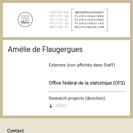
S
k
i
p
t
o
B
m
Amélie de Flaugergues
r
a
e
a
i
d
Externes (non affichés dans Staff)
n
c
c
r
u
o
Office fédéral de la statistique (OFS)
m
n
b
t
Research projects (direction)
e
More
n
t
Contact