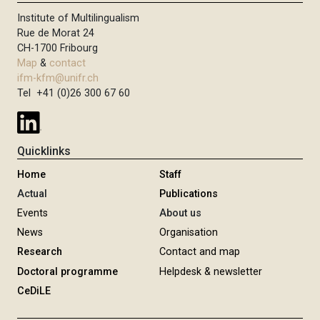
Institute of Multilingualism
Rue de Morat 24
CH-1700 Fribourg
Map
&
contact
ifm-kfm@unifr.ch
Tel +41 (0)26 300 67 60
Quicklinks
Home
Staff
Actual
Publications
Events
About us
News
Organisation
Research
Contact and map
Doctoral programme
Helpdesk & newsletter
CeDiLE