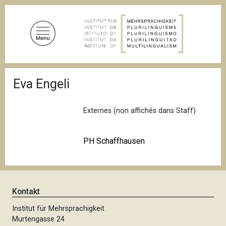
D
i
r
e
k
t
P
z
Eva Engeli
f
u
a
d
m
n
Externes (non affichés dans Staff)
I
a
n
v
i
h
PH Schaffhausen
g
a
a
l
t
i
t
o
n
Kontakt
Institut für Mehrsprachigkeit
Murtengasse 24