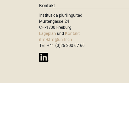
t
Kontakt
i
Institut da plurilinguitad
o
Murtengasse 24
CH-1700 Freiburg
n
Lageplan
und
Kontakt
ifm-kfm@unifr.ch
Tel +41 (0)26 300 67 60