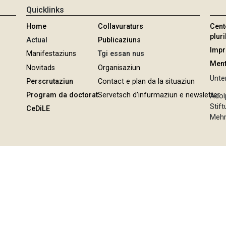
Quicklinks
Home
Collavuraturs
Cent
pluri
Actual
Publicaziuns
Imp
Manifestaziuns
Tgi essan nus
Ment
Novitads
Organisaziun
Unter
Perscrutaziun
Contact e plan da la situaziun
Program da doctorat
Servetsch d'infurmaziun e newsletter
Adol
Stif
CeDiLE
Mehr