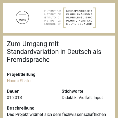
D
i
r
e
k
t
P
z
Zum Umgang mit
f
u
a
Standardvariation in Deutsch als
d
m
n
Fremdsprache
I
a
n
v
i
h
Projektleitung
g
a
a
Naomi Shafer
l
t
i
Dauer
Stichworte
t
o
01.2018
Didaktik
,
Vielfalt
,
Input
n
Beschreibung
Das Projekt widmet sich dem fachwissenschaftlichen