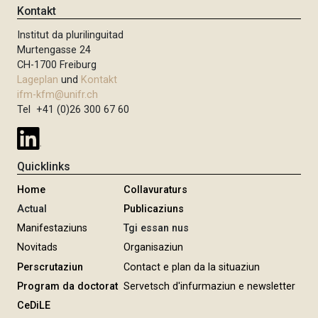
Kontakt
Institut da plurilinguitad
Murtengasse 24
CH-1700 Freiburg
Lageplan
und
Kontakt
ifm-kfm@unifr.ch
Tel +41 (0)26 300 67 60
Quicklinks
Home
Collavuraturs
Actual
Publicaziuns
Manifestaziuns
Tgi essan nus
Novitads
Organisaziun
Perscrutaziun
Contact e plan da la situaziun
Program da doctorat
Servetsch d'infurmaziun e newsletter
CeDiLE