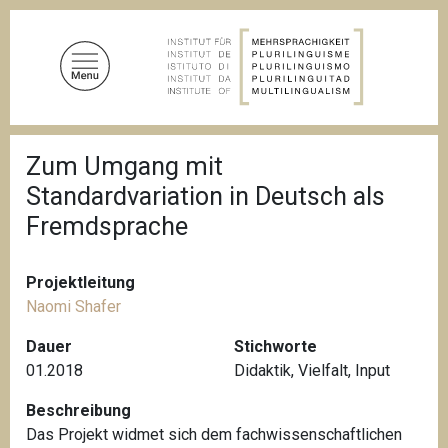
D
i
r
e
k
t
P
z
Zum Umgang mit
f
u
a
Standardvariation in Deutsch als
d
m
n
Fremdsprache
I
a
n
v
i
h
Projektleitung
g
a
a
Naomi Shafer
l
t
i
Dauer
Stichworte
t
o
01.2018
Didaktik
,
Vielfalt
,
Input
n
Beschreibung
Das Projekt widmet sich dem fachwissenschaftlichen