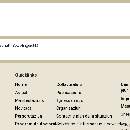
schaft (Soziolinguistik)
Quicklinks
Home
Collavuraturs
Cent
pluri
Actual
Publicaziuns
Imp
Manifestaziuns
Tgi essan nus
Ment
Novitads
Organisaziun
Unter
Perscrutaziun
Contact e plan da la situaziun
Program da doctorat
Servetsch d'infurmaziun e newsletter
Adol