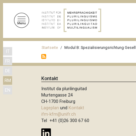
D
i
r
e
k
t
P
z
Startseite
Modul B: Spezialisierungsrichtung Gesell
IT
f
u
FR
m
a
I
DE
d
n
Kontakt
RM
n
h
Institut da plurilinguitad
EN
a
a
Murtengasse 24
l
v
CH-1700 Freiburg
t
Lageplan
und
Kontakt
i
ifm-kfm@unifr.ch
g
Tel +41 (0)26 300 67 60
a