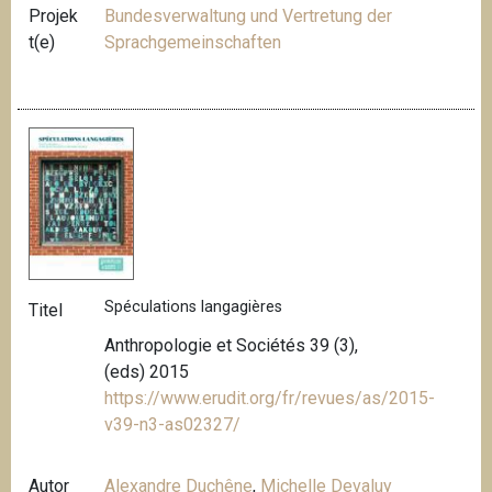
Projek
Bundesverwaltung und Vertretung der
t(e)
Sprachgemeinschaften
Spéculations langagières
Titel
Anthropologie et Sociétés 39 (3),
(eds) 2015
https://www.erudit.org/fr/revues/as/2015-
v39-n3-as02327/
Autor
Alexandre Duchêne
,
Michelle Devaluy