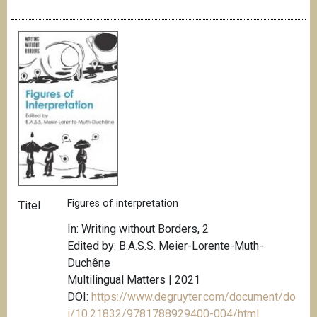
Figures of interpretation
Titel
In: Writing without Borders, 2
Edited by: B.A.S.S. Meier-Lorente-Muth-
Duchêne
Multilingual Matters | 2021
DOI:
https://www.degruyter.com/document/do
i/10.21832/9781788929400-004/html