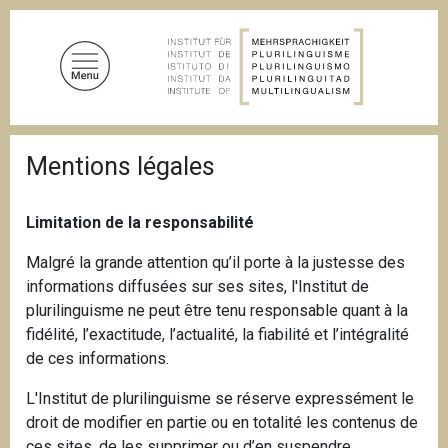
D
i
r
e
k
t
P
z
Mentions légales
f
u
a
d
m
n
Limitation de la responsabilité
I
a
n
v
Malgré la grande attention qu’il porte à la justesse des
i
h
informations diffusées sur ses sites, l'Institut de
g
a
a
plurilinguisme ne peut être tenu responsable quant à la
l
t
fidélité, l’exactitude, l’actualité, la fiabilité et l’intégralité
i
t
de ces informations.
o
n
L'Institut de plurilinguisme se réserve expressément le
droit de modifier en partie ou en totalité les contenus de
ces sites, de les supprimer ou d’en suspendre