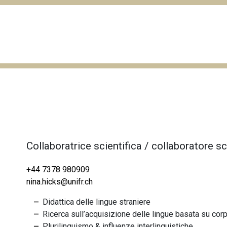
Collaboratrice scientifica / collaboratore sc
+44 7378 980909
nina.hicks@unifr.ch
Didattica delle lingue straniere
Ricerca sull’acquisizione delle lingue basata su
cor
Plurilinguismo &
influenze interlinguistiche