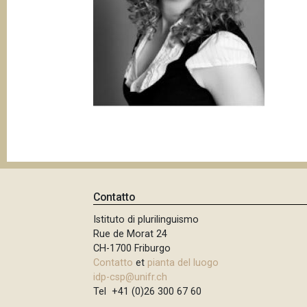
p
n
a
c
i
n
p
e
a
l
e
Contatto
Istituto di plurilinguismo
Rue de Morat 24
CH-1700 Friburgo
Contatto
et
pianta del luogo
idp-csp@unifr.ch
Tel +41 (0)26 300 67 60