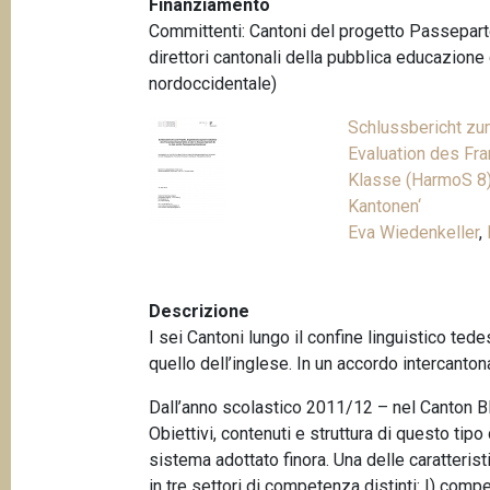
Finanziamento
p
n
Committenti: Cantoni del progetto Passepart
a
c
direttori cantonali della pubblica educazione
i
n
nordoccidentale)
p
e
a
Schlussbericht zu
l
Evaluation des Fra
e
Klasse (HarmoS 8)
Kantonen‘
Eva Wiedenkeller
,
Descrizione
I sei Cantoni lungo il confine linguistico te
quello dell’inglese. In un accordo intercanto
Dall’anno scolastico 2011/12 – nel Canton BL
Obiettivi, contenuti e struttura di questo ti
sistema adottato finora. Una delle caratteris
in tre settori di competenza distinti: I) com