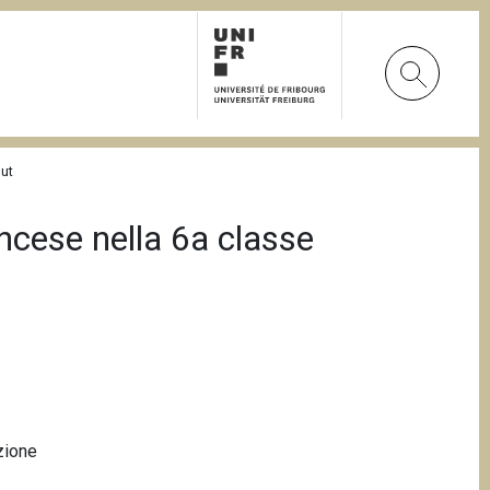
out
ancese nella 6a classe
zione