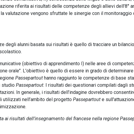
zione riferita ai risultati delle competenze degli allievi dell’8
Per la valutazione vengono sfruttate le sinergie con il monitoragg
degli alunni basata sui risultati è quello di tracciare un bilancio 
 scolastico.
comunicative (obiettivo di apprendimento I) nelle aree di compe
ione orale". L'obiettivo è quello di essere in grado di determinar
 regione
Passepartout
hanno raggiunto le competenze di base stabi
i studio
Passepartout
. I risultati dei questionari compilati dagli
zioni. In generale, i risultati dell’indagine dovrebbero consentire
i utilizzati nell’ambito del progetto
Passepartout
e sull'attuazion
timizzazione.
ita ai risultati dell’insegnamento del francese nella regione Passe