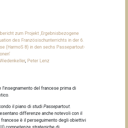
bericht zum Projekt ‚Ergebnisbezogene
uation des Französischunterrichts in der 6.
se (HarmoS 8) in den sechs Passepartout-
onen‘
Wiedenkeller
,
Peter Lenz
re l’insegnamento del francese prima di
tico.
ondo il piano di studi
Passepartout
.
resentano differenze anche notevoli con il
 francese è il perseguimento degli obiettivi
 III) competenze strategiche di