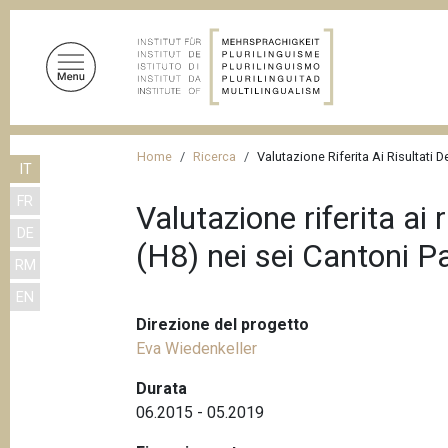
S
a
l
t
a
a
B
l
Home
Ricerca
Valutazione Riferita Ai Risultati
IT
r
c
FR
o
i
Valutazione riferita ai
n
DE
c
(H8) nei sei Cantoni 
t
RM
i
e
EN
n
o
u
Direzione del progetto
l
t
Eva Wiedenkeller
e
o
Durata
d
p
06.2015 - 05.2019
r
i
i