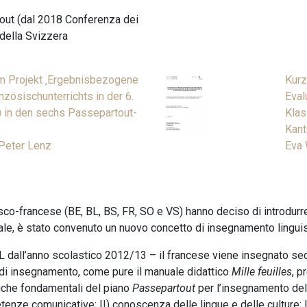
out (dal 2018 Conferenza dei
 della Svizzera
m Projekt ‚Ergebnisbezogene
Kurz
nzösischunterrichts in der 6.
Eval
 in den sechs Passepartout-
Klas
Kant
Peter Lenz
Eva 
desco-francese (BE, BL, BS, FR, SO e VS) hanno deciso di introdur
nale, è stato convenuto un nuovo concetto di insegnamento linguis
 dall’anno scolastico 2012/13 – il francese viene insegnato sec
po di insegnamento, come pure il manuale didattico
Mille feuilles
, p
tiche fondamentali del piano
Passepartout
per l’insegnamento del
petenze comunicative; II) conoscenza delle lingue e delle culture;