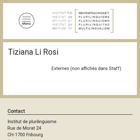
A
l
l
e
r
a
F
u
Tiziana Li Rosi
i
c
l
d
o
'
Externes (non affichés dans Staff)
n
A
t
r
i
e
a
n
n
u
e
p
Contact
r
Institut de plurilinguisme
i
Rue de Morat 24
n
CH-1700 Fribourg
c