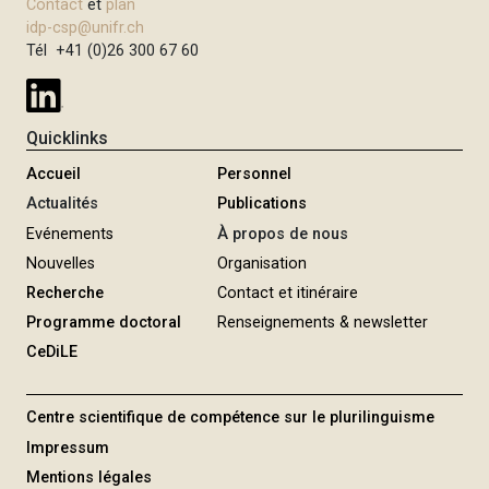
Contact
et
plan
i
idp-csp@unifr.ch
p
Tél +41 (0)26 300 67 60
a
l
Quicklinks
Accueil
Personnel
Actualités
Publications
Evénements
À propos de nous
Nouvelles
Organisation
Recherche
Contact et itinéraire
Programme doctoral
Renseignements & newsletter
CeDiLE
Centre scientifique de compétence sur le plurilinguisme
Impressum
Mentions légales