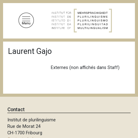
A
l
l
e
r
a
F
u
Laurent Gajo
i
c
l
d
o
'
Externes (non affichés dans Staff)
n
A
t
r
i
e
a
n
n
u
e
p
Contact
r
Institut de plurilinguisme
i
Rue de Morat 24
n
CH-1700 Fribourg
c