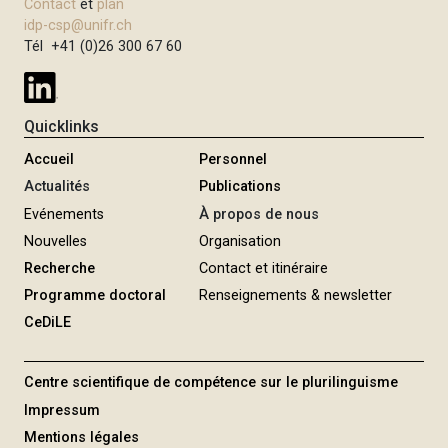
Contact
et
plan
i
idp-csp@unifr.ch
p
Tél +41 (0)26 300 67 60
a
l
Quicklinks
Accueil
Personnel
Actualités
Publications
Evénements
À propos de nous
Nouvelles
Organisation
Recherche
Contact et itinéraire
Programme doctoral
Renseignements & newsletter
CeDiLE
Centre scientifique de compétence sur le plurilinguisme
Impressum
Mentions légales