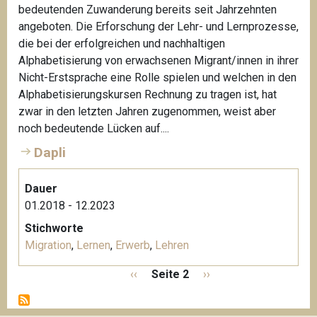
bedeutenden Zuwanderung bereits seit Jahrzehnten
angeboten. Die Erforschung der Lehr- und Lernprozesse,
die bei der erfolgreichen und nachhaltigen
Alphabetisierung von erwachsenen Migrant/innen in ihrer
Nicht-Erstsprache eine Rolle spielen und welchen in den
Alphabetisierungskursen Rechnung zu tragen ist, hat
zwar in den letzten Jahren zugenommen, weist aber
noch bedeutende Lücken auf....
Dapli
Dauer
01.2018 - 12.2023
Stichworte
Migration
,
Lernen
,
Erwerb
,
Lehren
S
V
‹‹
Seite 2
N
››
e
o
ä
i
r
c