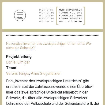
D
i
r
e
k
t
P
z
f
u
a
Nationales Inventar des zweisprachigen Unterrichts: Wo
d
m
steht die Schweiz?
n
I
a
Projektleitung
n
v
Daniel Elmiger
i
h
g
Team
a
a
Verena Tunger
,
Aline Siegenthaler
l
t
i
Das „Inventar des zweisprachigen Unterrichts“ gibt
t
o
erstmals seit der Jahrtausendwende einen Überblick
n
über das zweisprachige Unterrichtsangebot in der
Schweiz, d.h. über alle zweisprachigen Schweizer
Lehrgänge der Volksschule und der Sekundarstufe II, die