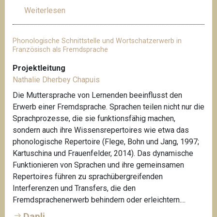
Weiterlesen
ü
b
e
Phonologische Schnittstelle und Wortschatzerwerb in
r
Französisch als Fremdsprache
T
Projektleitung
h
Nathalie Dherbey Chapuis
o
m
Die Muttersprache von Lernenden beeinflusst den
a
Erwerb einer Fremdsprache. Sprachen teilen nicht nur die
s
Sprachprozesse, die sie funktionsfähig machen,
S
sondern auch ihre Wissensrepertoires wie etwa das
t
phonologische Repertoire (Flege, Bohn und Jang, 1997;
u
Kartuschina und Frauenfelder, 2014). Das dynamische
d
Funktionieren von Sprachen und ihre gemeinsamen
e
Repertoires führen zu sprachübergreifenden
r
Interferenzen und Transfers, die den
Fremdsprachenerwerb behindern oder erleichtern....
Dapli