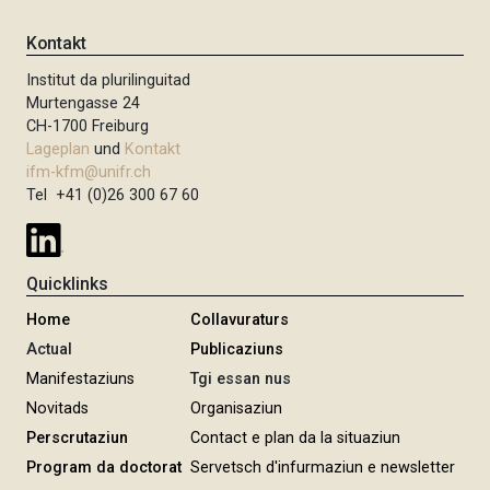
t
h
h
e
e
s
Kontakt
n
r
t
n
Institut da plurilinguitad
i
e
u
Murtengasse 24
g
S
m
CH-1700 Freiburg
e
e
m
Lageplan
und
Kontakt
S
i
e
ifm-kfm@unifr.ch
e
t
Tel +41 (0)26 300 67 60
r
i
i
e
e
t
r
e
Quicklinks
u
n
Home
Collavuraturs
g
Actual
Publicaziuns
Manifestaziuns
Tgi essan nus
Novitads
Organisaziun
Perscrutaziun
Contact e plan da la situaziun
Program da doctorat
Servetsch d'infurmaziun e newsletter