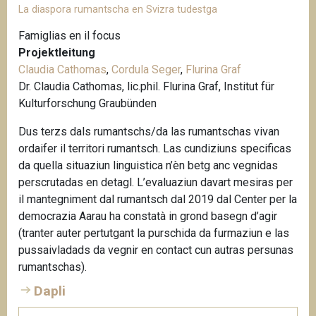
La diaspora rumantscha en Svizra tudestga
Famiglias en il focus
Projektleitung
Claudia Cathomas
,
Cordula Seger
,
Flurina Graf
Dr. Claudia Cathomas, lic.phil. Flurina Graf, Institut für
Kulturforschung Graubünden
Dus terzs dals rumantschs/da las rumantschas vivan
ordaifer il territori rumantsch. Las cundiziuns specificas
da quella situaziun linguistica n’èn betg anc vegnidas
perscrutadas en detagl. L’evaluaziun davart mesiras per
il mantegniment dal rumantsch dal 2019 dal Center per la
democrazia Aarau ha constatà in grond basegn d’agir
(tranter auter pertutgant la purschida da furmaziun e las
pussaivladads da vegnir en contact cun autras persunas
rumantschas).
Dapli